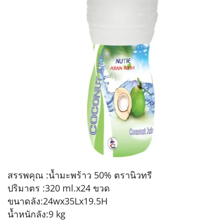
สรรพคุณ :น้ำมะพร้าว 50% ตรานิวทรี
ปริมาตร :320 ml.x24 ขวด
ขนาดลัง:24wx35Lx19.5H
น้ำหนักลัง:9 kg