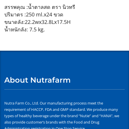
สรรพคุณ :น้ำตาลสด ตรา นิวทรี
ปริมาตร :250 ml.x24 ขวด
ขนาดลัง:22.2wx32.8Lx17.5H
น้ำหนักลัง: 7.5 kg.
About Nutrafarm
Nutra Farm Co., Ltd. Our manufacturing process meet the
requirement of HACCP, FDA and GMP standard. We produce many
types of healthy beverage under the brand “Nutie” and “HANA”, we
also provide customer’s brands with the Food and Drug
Administration registration in One Stop Service